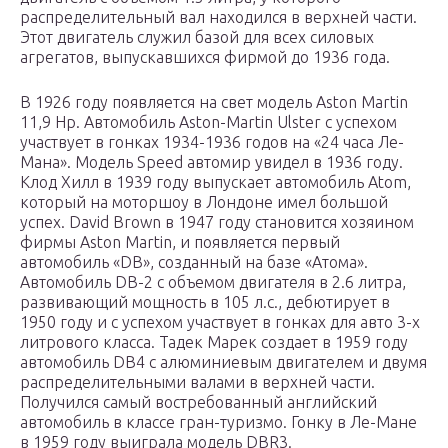
распределительный вал находился в верхней части.
Этот двигатель служил базой для всех силовых
агрегатов, выпускавшихся фирмой до 1936 года.
В 1926 году появляется на свет модель Aston Martin
11,9 Hp. Автомобиль Aston-Martin Ulster с успехом
участвует в гонках 1934-1936 годов на «24 часа Ле-
Мана». Модель Speed автомир увидел в 1936 году.
Клод Хилл в 1939 году выпускает автомобиль Atom,
который на моторшоу в Лондоне имел большой
успех. David Brown в 1947 году становится хозяином
фирмы Aston Martin, и появляется первый
автомобиль «DB», созданный на базе «Атома».
Автомобиль DB-2 с объемом двигателя в 2.6 литра,
развивающий мощность в 105 л.с., дебютирует в
1950 году и с успехом участвует в гонках для авто 3-х
литрового класса. Тадек Марек создает в 1959 году
автомобиль DB4 с алюминиевым двигателем и двумя
распределительными валами в верхней части.
Получился самый востребованный английский
автомобиль в классе гран-туризмо. Гонку в Ле-Мане
в 1959 году выиграла модель DBR3.