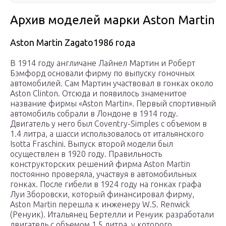
Архив моделей марки Aston Martin
Aston Martin Zagato1986 года
В 1914 году англичане Лайнел Мартин и Роберт
Бэмфорд основали фирму по выпуску гоночных
автомобилей. Сам Мартин участвовал в гонках около
Aston Clinton. Отсюда и появилось знаменитое
название фирмы «Aston Martin». Первый спортивный
автомобиль собрали в Лондоне в 1914 году.
Двигатель у него был Coventry-Simples с объемом в
1.4 литра, а шасси использовалось от итальянского
Isotta Fraschini. Выпуск второй модели был
осуществлен в 1920 году. Правильность
конструкторских решений фирма Aston Martin
постоянно проверяла, участвуя в автомобильных
гонках. После гибели в 1924 году на гонках графа
Луи Зборовски, который финансировал фирму,
Aston Martin перешла к инженеру W.S. Renwick
(Ренуик). Итальянец Бертелли и Ренуик разработали
двигатель с объемом 1.5 литра, у которого