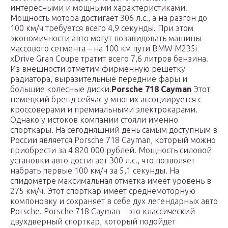
интересными и мощными характеристиками.
Мощность мотора достигает 306 л.с., а на разгон до
100 км/ч требуется всего 4,9 секунды. При этом
экономичности авто могут позавидовать машины
массового сегмента – на 100 км пути BMW M235i
xDrive Gran Coupe тратит всего 7,6 литров бензина.
Из внешности отметим фирменную решетку
радиатора, выразительные передние фары и
большие колесные диски.
Porsche 718 Cayman
Этот
немецкий бренд сейчас у многих ассоциируется с
кроссоверами и премиальными электрокарами.
Однако у истоков компании стояли именно
спорткары. На сегодняшний день самым доступным в
России является Porsche 718 Cayman, который можно
приобрести за 4 820 000 рублей. Мощность силовой
установки авто достигает 300 л.с., что позволяет
набрать первые 100 км/ч за 5,1 секунды. На
спидометре максимальная отметка имеет уровень в
275 км/ч. Этот спорткар имеет среднемоторную
компоновку и сохраняет в себе дух легендарных авто
Porsche. Porsche 718 Cayman – это классический
двухдверный спорткар, который подойдет