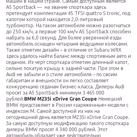
машин в нашей стране. Самым доступным является
A5 Sportback — на звание спорткара здесь
претендует комплектация 45 TFSI quattro S tronic, под
капотом которой находится 2,0-литровый
турбомотор. На таком автомобиле можно разогнаться
до 250 км/ч, а первые 100 км/ч A5 Sportback способен
набрать за 6,0 секунд. Для более уверенной езды
автомобиль оснащен четырьмя ведущими колесами.
Также отметим дизайн – в отличие от Subaru WRX
здесь удалось найти баланс между спортивным авто и
седаном. Из черт спорткара отметим длинный капот,
сильно покатую крышу к задней части. При этом в
Audi не забыли и о стиле автомобиля – по своим
габаритам и внешности он легко составляет
конкуренцию седанам бизнес-класса. Дилеры Audi
просят за A5 Sportback минимум 3 465 000
рублей.
BMW M235i xDrive Gran Coupe
Немецкий
BMW представляет в России «заряженные» модели с
индексом M. Самой доступной из них на
сегодняшний день является M235i xDrive Gran Coupe.
За самую доступную модификацию такого спорткара
дилеры BMW просят 4 340 000 рублей. Этот
автомобиль обладает уже действительно