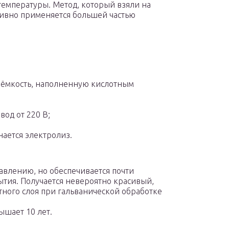
температуры. Метод, который взяли на
тивно применяется большей частью
в ёмкость, наполненную кислотным
од от 220 В;
нается электролиз.
авлению, но обеспечивается почти
тия. Получается невероятно красивый,
тного слоя при гальванической обработке
ышает 10 лет.