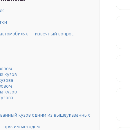
ля
тки
 автомобилях — извечный вопрос
зовом
а кузов
кузова
зовом
а кузов
кузова
ованный кузов одним из вышеуказанных
м горячим методом