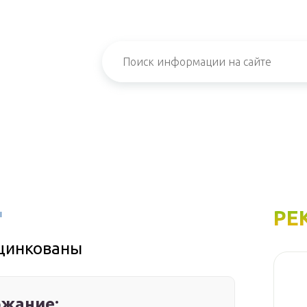
РЕ
ы
цинкованы
жание: