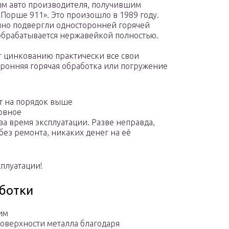
ым авто производителя, получившим
Порше 911». Это произошло в 1989 году.
чно подвергли односторонней горячей
 обрабатывается нержавейкой полностью.
ет цинкованию практически все свои
ронняя горячая обработка или погружение
ят на порядок выше
зовное
за время эксплуатации. Разве неправда,
без ремонта, никаких денег на её
сплуатации!
аботки
им
поверхности металла благодаря