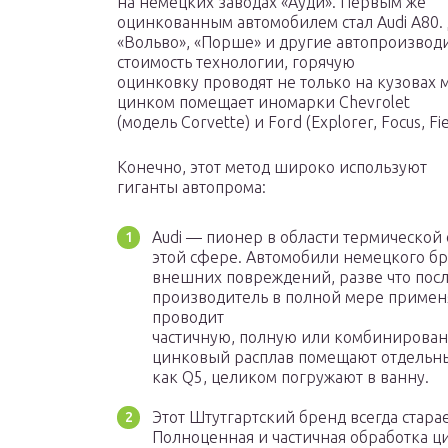
на немецких заводах «Ауди». Первым же
оцинкованным автомобилем стал Audi A80. 
«Вольво», «Порше» и другие автопроизводи
стоимость технологии, горячую
оцинковку проводят не только на кузовах 
цинком помещает иномарки Chevrolet
(модель Corvette) и Ford (Explorer, Focus, Fi
Конечно, этот метод широко используют
гиганты автопрома:
Audi — пионер в области термической
этой сфере. Автомобили немецкого бр
внешних повреждений, разве что пос
производитель в полной мере примен
проводит
частичную, полную или комбинированн
цинковый расплав помещают отдельные
как Q5, целиком погружают в ванну.
Этот Штутгартский бренд всегда старае
Полноценная и частичная обработка ц