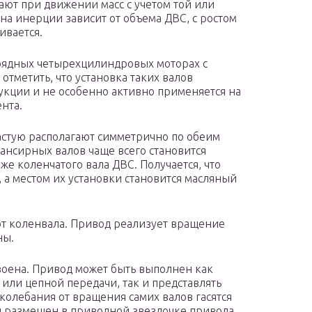
ют при движении масс с учетом той или
на инерции зависит от объема ДВС, с ростом
ивается.
 рядных четырехцилиндровых моторах с
отметить, что установка таких валов
кции и не особенно активно применяется на
нта.
частую располагают симметрично по обеим
ансирных валов чаще всего становится
же коленчатого вала ДВС. Получается, что
 а местом их установки становится масляный
т коленвала. Привод реализует вращение
ны.
воена. Привод может быть выполнен как
 или цепной передачи, так и представлять
колебания от вращения самих валов гасятся
 размещен в приводной звездочке привода