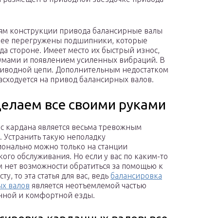
тям конструкции привода балансирные валы
лее перегружены подшипники, которые
а стороне. Имеет место их быстрый износ,
мами и появлением усиленных вибраций. В
риводной цепи. Дополнительным недостатком
асходуется на привод балансирных валов.
делаем все своими руками
с кардана является весьма тревожным
. Устранить такую неполадку
онально можно только на станции
кого обслуживания. Но если у вас по каким-то
 нет возможности обратиться за помощью к
ту, то эта статья для вас, ведь
балансировка
х валов
является неотъемлемой частью
нной и комфортной езды.