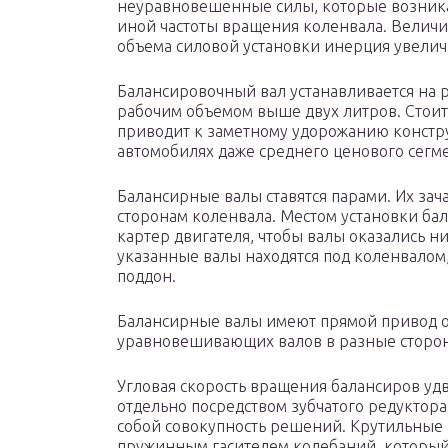
неуравновешенные силы, которые возника
иной частоты вращения коленвала. Величи
объема силовой установки инерция увелич
Балансировочный вал устанавливается на
рабочим объемом выше двух литров. Стоит 
приводит к заметному удорожанию констру
автомобилях даже среднего ценового сегме
Балансирные валы ставятся парами. Их за
сторонам коленвала. Местом установки бал
картер двигателя, чтобы валы оказались ни
указанные валы находятся под коленвалом,
поддон.
Балансирные валы имеют прямой привод о
уравновешивающих валов в разные сторо
Угловая скорость вращения балансиров уд
отдельно посредством зубчатого редуктора
собой совокупность решений. Крутильные 
пружинным гасителем колебаний, который