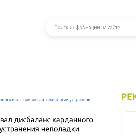
РЕ
нного вала: причины и технологии устранения
 вал дисбаланс карданного
 устранения неполадки