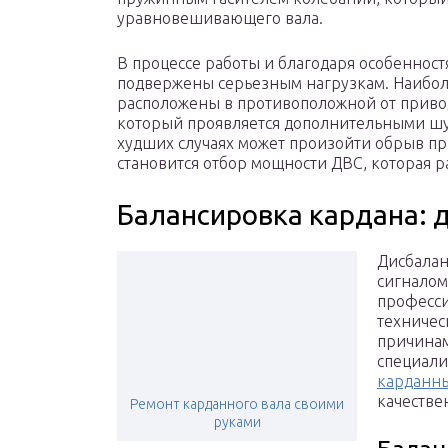
уравновешивающего вала.
В процессе работы и благодаря особеннос
подвержены серьезным нагрузкам. Наибо
расположены в противоположной от привод
который проявляется дополнительными шу
худших случаях может произойти обрыв п
становится отбор мощности ДВС, которая р
Балансировка кардана: 
Дисбалан
сигналом
професси
техничес
причинам
специалис
карданны
качестве
Ремонт карданного вала своими
руками