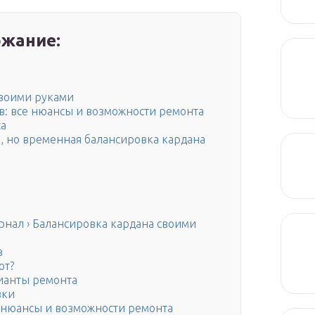
жание:
своими руками
в: все нюансы и возможности ремонта
са
, но временная балансировка кардана
рнал › Балансировка кардана своими
в
ют?
рианты ремонта
вки
 нюансы и возможности ремонта