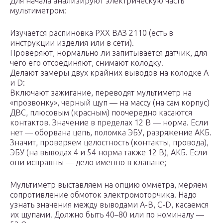
Для начала анализируют электрическую часть
мультиметром:
Изучается распиновка РХХ ВАЗ 2110 (есть в
инструкции изделия или в сети).
Проверяют, нормально ли запитывается датчик, для
чего его отсоединяют, снимают колодку.
Делают замеры двух крайних выводов на колодке A
и D:
Включают зажигание, переводят мультиметр на
«прозвонку», черный щуп — на массу (на сам корпус)
ДВС, плюсовым (красным) поочередно касаются
контактов. Значение в пределах 12 В — норма. Если
нет — оборвана цепь, поломка ЭБУ, разряжение АКБ.
Значит, проверяем целостность (контакты, провода),
ЭБУ (на выводах 4 и 54 норма также 12 В), АКБ. Если
они исправны — дело именно в клапане;
Мультиметр выставляем на опцию омметра, меряем
сопротивление обмоток электромоторчика. Надо
узнать значения между выводами A-B, C-D, касаемся
их щупами. Должно быть 40–80 или по номиналу —