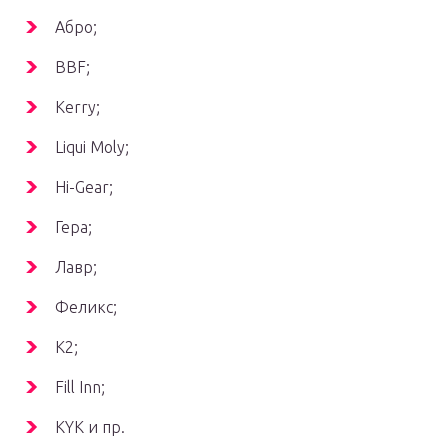
Абро;
BBF;
Kerry;
Liqui Moly;
Hi-Gear;
Гера;
Лавр;
Феликс;
К2;
Fill Inn;
KYK и пр.