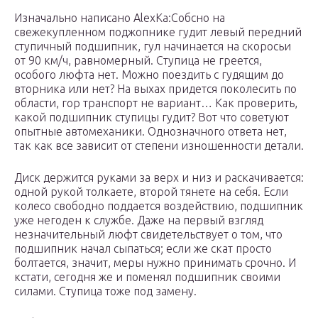
Изначально написано AlexKa:Собсно на
свежекупленном поджопнике гудит левый передний
ступичный подшипник, гул начинается на скоросьи
от 90 км/ч, равномерный. Ступица не греется,
особого люфта нет. Можно поездить с гудящим до
вторника или нет? На выхах придется поколесить по
области, гор транспорт не вариант… Как проверить,
какой подшипник ступицы гудит? Вот что советуют
опытные автомеханики. Однозначного ответа нет,
так как все зависит от степени изношенности детали.
Диск держится руками за верх и низ и раскачивается:
одной рукой толкаете, второй тянете на себя. Если
колесо свободно поддается воздействию, подшипник
уже негоден к службе. Даже на первый взгляд
незначительный люфт свидетельствует о том, что
подшипник начал сыпаться; если же скат просто
болтается, значит, меры нужно принимать срочно. И
кстати, сегодня же и поменял подшипник своими
силами. Ступица тоже под замену.