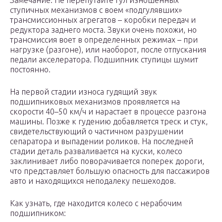
Замечание. Не перепутайте гул изношенных
ступичных механизмов с воем «подгулявших»
трансмиссионных агрегатов – коробки передач и
редуктора заднего моста. Звуки очень похожи, но
трансмиссия воет в определенных режимах – при
нагрузке (разгоне), или наоборот, после отпускания
педали акселератора. Подшипник ступицы шумит
постоянно.
На первой стадии износа гудящий звук
подшипниковых механизмов проявляется на
скорости 40–50 км/ч и нарастает в процессе разгона
машины. Позже к гудению добавляется треск и стук,
свидетельствующий о частичном разрушении
сепаратора и выпадении роликов. На последней
стадии деталь разваливается на куски, колесо
заклинивает либо поворачивается поперек дороги,
что представляет большую опасность для пассажиров
авто и находящихся неподалеку пешеходов.
Как узнать, где находится колесо с нерабочим
подшипником: