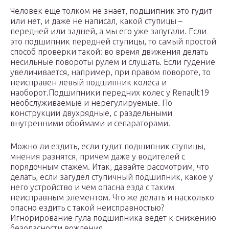
Человек еще толком не знает, подшипник это гудит
или нет, и даже не написал, какой ступицы –
передней или задней, а мы его уже запугали. Если
это подшипник передней ступицы, то самый простой
способ проверки такой: во время движения делать
несильные повороты рулем и слушать. Если гудение
увеличивается, например, при правом повороте, то
неисправен левый подшипник колеса и
наоборот.Подшипники передних колес у Renault19
необслуживаемые и нерегулируемые. По
конструкции двухрядные, с раздельными
внутренними обоймами и сепараторами.
Можно ли ездить, если гудит подшипник ступицы,
мнения разнятся, причем даже у водителей с
порядочным стажем. Итак, давайте рассмотрим, что
делать, если загудел ступичный подшипник, какое у
него устройство и чем опасна езда с таким
неисправным элементом. Что же делать и насколько
опасно ездить с такой неисправностью?
Игнорирование гула подшипника ведет к снижению
безопасности вождения.