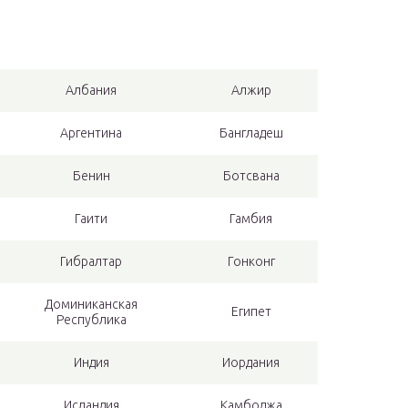
Албания
Алжир
Аргентина
Бангладеш
Бенин
Ботсвана
Гаити
Гамбия
Гибралтар
Гонконг
Доминиканская
Египет
Республика
Индия
Иордания
Исландия
Камбоджа