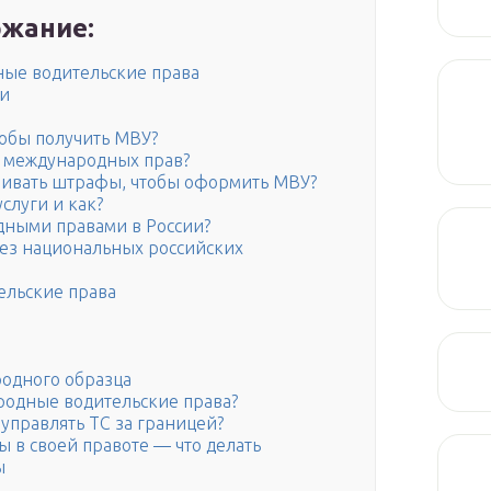
жание:
ные водительские права
и
тобы получить МВУ?
и международных прав?
чивать штрафы, чтобы оформить МВУ?
слуги и как?
дными правами в России?
без национальных российских
ельские права
родного образца
родные водительские права?
управлять ТС за границей?
ы в своей правоте — что делать
ы