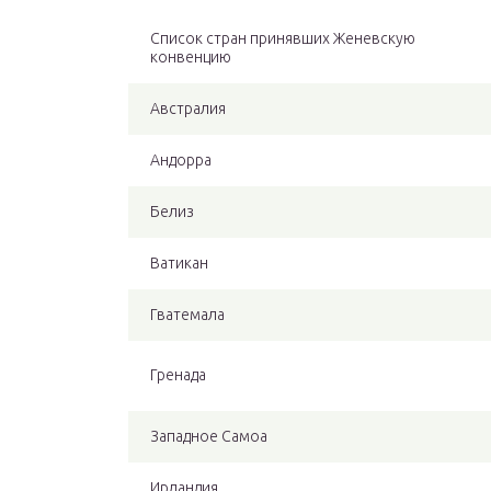
Список стран принявших Женевскую
конвенцию
Австралия
Андорра
Белиз
Ватикан
Гватемала
Гренада
Западное Самоа
Ирландия