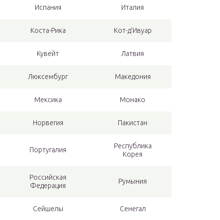
Испания
Италия
Коста-Рика
Кот-д’Ивуар
Кувейт
Латвия
Люксембург
Македония
Мексика
Монако
Норвегия
Пакистан
Республика
Португалия
Корея
Российская
Румыния
Федерация
Сейшелы
Сенегал