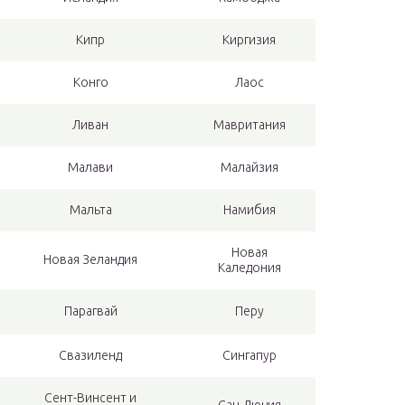
Кипр
Киргизия
Конго
Лаос
Ливан
Мавритания
Малави
Малайзия
Мальта
Намибия
Новая
Новая Зеландия
Каледония
Парагвай
Перу
Свазиленд
Сингапур
Сент-Винсент и