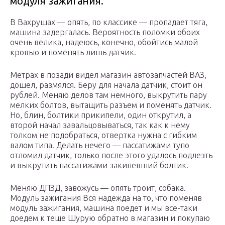
модуля зажигания.
В Вахрушах — опять, по классике — пропадает тяга,
машина задергалась. Вероятность поломки обоих
очень велика, надеюсь, конечно, обойтись малой
кровью и поменять лишь датчик.
Метрах в позади видел магазин автозапчастей ВАЗ,
дошел, размялся. Беру для начала датчик, стоит он
рублей. Меняю делов там немного, выкрутить пару
мелких болтов, вытащить разъем и поменять датчик.
Но, блин, болтики прикипели, один открутил, а
второй начал завальцовываться, так как к нему
толком не подобраться, отвертка нужна с гибким
валом типа. Делать нечего — пассатижами тупо
отломил датчик, только после этого удалось подлезть
и выкрутить пассатижами закипевший болтик.
Меняю ДПЗД, завожусь — опять троит, собака.
Модуль зажигания Вся надежда на то, что поменяв
модуль зажигания, машина поедет и мы все-таки
доедем к теще Шурую обратно в магазин и покупаю