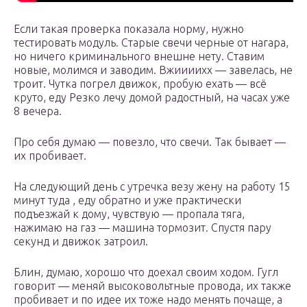
Если такая проверка показала норму, нужно
тестировать модуль. Старые свечи черные от нагара,
но ничего криминального внешне нету. Ставим
новые, молимся и заводим. Вжиииихх — завелась, не
троит. Чутка погрел движок, пробую ехать — всё
круто, еду Резко лечу домой радостный, на часах уже
8 вечера.
Про себя думаю — повезло, что свечи. Так бывает —
их пробивает.
На следующий день с утречка везу жену на работу 15
минут туда , еду обратно и уже практически
подъезжай к дому, чувствую — пропала тяга,
нажимаю на газ — машина тормозит. Спустя пару
секунд и движок затроил.
Блин, думаю, хорошо что доехал своим ходом. Гугл
говорит — меняй высоковольтные провода, их также
пробивает и по идее их тоже надо менять почаще, а