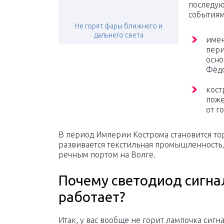
последую
событиям
Не горят фары ближнего и
дальнего света
имен
пери
осно
Фёд
кост
поже
от г
В период Империи Кострома становится то
развивается текстильная промышленность,
речным портом на Волге.
Почему светодиод сигна
работает?
Итак, у вас вообще не горит лампочка сиг