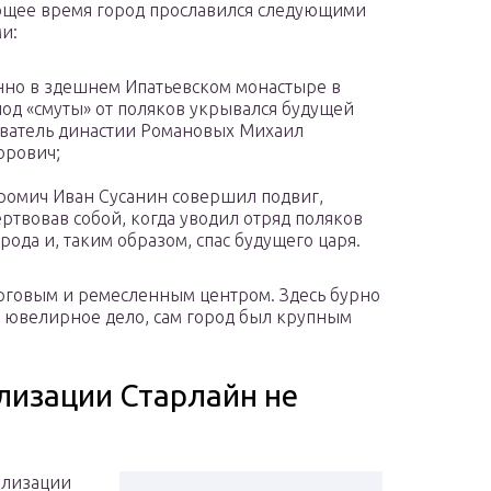
щее время город прославился следующими
и:
но в здешнем Ипатьевском монастыре в
од «смуты» от поляков укрывался будущей
ватель династии Романовых Михаил
орович;
ромич Иван Сусанин совершил подвиг,
ртвовав собой, когда уводил отряд поляков
орода и, таким образом, спас будущего царя.
рговым и ремесленным центром. Здесь бурно
 ювелирное дело, сам город был крупным
лизации Старлайн не
нализации