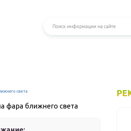
РЕ
лижнего света
а фара ближнего света
жание: