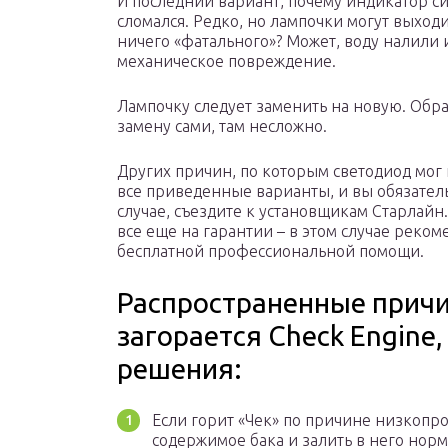
И последний вариант, почему индикатор си
сломался. Редко, но лампочки могут выходит
ничего «фатального»? Может, воду налили 
механическое повреждение.
Лампочку следует заменить на новую. Обр
замену сами, там несложно.
Других причин, по которым светодиод мог 
все приведенные варианты, и вы обязател
случае, съездите к установщикам Старлайн.
все еще на гарантии – в этом случае реко
бесплатной профессиональной помощи.
Распространенные причи
загорается Check Engine
решения:
Если горит «Чек» по причине низкопр
содержимое бака и залить в него нор