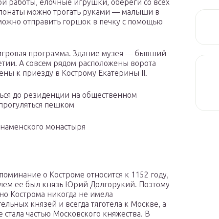
 работы, ёлочные игрушки, обереги со всех
спонаты можно трогать руками — малыши в
 можно отправить горшок в печку с помощью
 игровая программа. Здание музея — бывший
етии. А совсем рядом расположены ворота
ны к приезду в Кострому Екатерины II.
ться до резиденции на общественном
прогуляться пешком
Знаменского монастыря
поминание о Костроме относится к 1152 году,
лем ее был князь Юрий Долгорукий. Поэтому
но Кострома никогда не имела
тельных князей и всегда тяготела к Москве, а
е стала частью Московского княжества. В