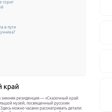
е горит
ей
ла в пути
ручника?
й край
и зимняя резиденция — «Сказочный край
ольшой музей, посвященный русским
Здесь можно часами рассматривать детали: