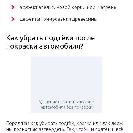
эффект апельсиновой корки или шагрень
дефекты тонирования древесины
Как убрать подтёки после
покраски автомобиля?
Удаление царапин на кузове
автомобиля без покраски
Перед тем как уби­рать под­тёк, крас­ка или лак долж­
ны пол­но­стью затвер­деть. Так, что­бы и под­тёк и всё