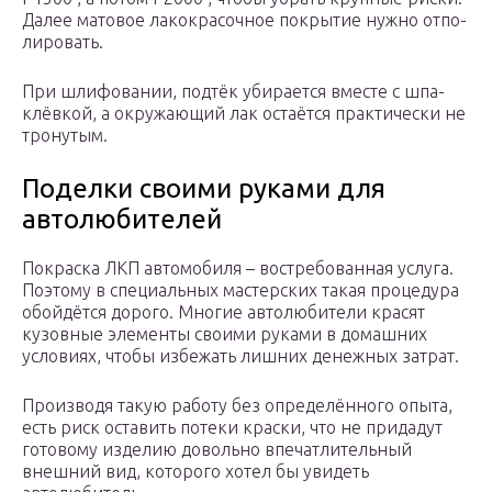
Далее мато­вое лако­кра­соч­ное покры­тие нуж­но отпо­
ли­ро­вать.
При шли­фо­ва­нии, под­тёк уби­ра­ет­ся вме­сте с шпа­
клёв­кой, а окру­жа­ю­щий лак оста­ёт­ся прак­ти­че­ски не
тро­ну­тым.
Поделки своими руками для
автолюбителей
Покраска ЛКП автомобиля – востребованная услуга.
Поэтому в специальных мастерских такая процедура
обойдётся дорого. Многие автолюбители красят
кузовные элементы своими руками в домашних
условиях, чтобы избежать лишних денежных затрат.
Производя такую работу без определённого опыта,
есть риск оставить потеки краски, что не придадут
готовому изделию довольно впечатлительный
внешний вид, которого хотел бы увидеть