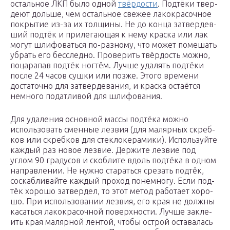
осталь­ное ЛКП было одной
твёр­до­сти
. Под­тё­ки твер­
де­ют доль­ше, чем осталь­ное све­жее лако­кра­соч­ное
покры­тие из-за их тол­щи­ны. Не до кон­ца затвер­дев­
ший под­тёк и при­ле­га­ю­щая к нему крас­ка или лак
могут шли­фо­вать­ся по-раз­но­му, что может поме­шать
убрать его бес­след­но. Про­ве­рить твёр­дость мож­но,
поца­ра­пав под­тёк ног­тём. Луч­ше уда­лять под­тё­ки
после 24 часов суш­ки или поз­же. Это­го вре­ме­ни
доста­точ­но для затвер­де­ва­ния, и крас­ка оста­ёт­ся
немно­го подат­ли­вой для шли­фо­ва­ния.
Для уда­ле­ния основ­ной мас­сы под­тё­ка мож­но
исполь­зо­вать смен­ные лез­вия (для маляр­ных скреб­
ков или скреб­ков для стек­ло­ке­ра­ми­ки). Исполь­зуй­те
каж­дый раз новое лез­вие. Дер­жи­те лез­вие под
углом 90 гра­ду­сов и скоб­ли­те вдоль под­тё­ка в одном
направ­ле­нии. Не нуж­но ста­рать­ся сре­зать под­тёк,
соскаб­ли­вай­те каж­дый про­ход поне­мно­гу. Если под­
тёк хоро­шо затвер­дел, то этот метод рабо­та­ет хоро­
шо. При исполь­зо­ва­нии лез­вия, его края не долж­ны
касать­ся лако­кра­соч­ной поверх­но­сти. Луч­ше закле­
ить края маляр­ной лен­той, что­бы острой оста­ва­лась