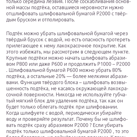
толь­ко сере­ди­на лез­вия. После соскаб­ли­ва­ния основ­
ной мас­сы под­тё­ка, остав­ши­е­ся неров­но­сти нуж­но
отшли­фо­вать шли­фо­валь­ной бума­гой P2000 с твёр­
дым брус­ком и отпо­ли­ро­вать.
Под­тёк мож­но убрать шли­фо­валь­ной бума­гой через
твёр­дый бру­сок с водой, но есть опас­ность про­те­реть
при­ле­га­ю­щее к нему лако­кра­соч­ное покры­тие. Как
это­го избе­жать, мы рас­смот­рим в сле­ду­ю­щем пунк­те.
Круп­ные под­тё­ки мож­но начать шли­фо­вать абра­зи­
вом P800 или даже P600 и про­дол­жить P1000 – P2000
. Шли­фо­валь­ной бума­гой P600 мож­но убрать 80%
под­тё­ка, а осталь­ные 20% — более мел­ки­ми абра­зи­
ва­ми. Функ­ция твёр­до­го бло­ка – шли­фо­вать воз­вы­
шен­ность под­тё­ка, не каса­ясь окру­жа­ю­щей лако­кра­
соч­ной поверх­но­сти. Нико­гда не исполь­зуй­те губ­ча­
тый мяг­кий блок для уда­ле­ния под­тё­ка, так как он
будет толь­ко обле­гать под­тёк при шли­фо­ва­нии.
Когда шли­фу­е­те с водой, пери­о­ди­че­ски уби­рай­те
воду и про­ве­ряй­те резуль­тат. Поче­му бы не шли­фо­
вать под­тёк сра­зу абра­зи­вом P2000 ? Если уби­рать
под­тёк толь­ко шли­фо­валь­ной бума­гой P2000 , то это