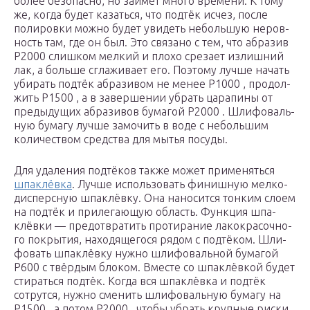
более без­опас­но, но зай­мёт мно­го вре­ме­ни. К тому
же, когда будет казать­ся, что под­тёк исчез, после
поли­ров­ки мож­но будет уви­деть неболь­шую неров­
ность там, где он был. Это свя­за­но с тем, что абра­зив
P2000 слиш­ком мел­кий и пло­хо сре­за­ет излиш­ний
лак, а боль­ше сгла­жи­ва­ет его. Поэто­му луч­ше начать
уби­рать под­тёк абра­зи­вом не менее P1000 , про­дол­
жить P1500 , а в завер­ше­нии убрать цара­пи­ны от
преды­ду­щих абра­зи­вов бума­гой P2000 . Шли­фо­валь­
ную бума­гу луч­ше замо­чить в воде с неболь­шим
коли­че­ством сред­ства для мытья посу­ды.
Для уда­ле­ния под­тё­ков так­же может при­ме­нять­ся
шпа­клёв­ка
. Луч­ше исполь­зо­вать финиш­ную мел­ко­
дис­перс­ную шпа­клёв­ку. Она нано­сит­ся тон­ким сло­ем
на под­тёк и при­ле­га­ю­щую область. Функ­ция шпа­
клёв­ки — предот­вра­тить про­ти­ра­ние лако­кра­соч­но­
го покры­тия, нахо­дя­ще­го­ся рядом с под­тё­ком. Шли­
фо­вать шпа­клёв­ку нуж­но шли­фо­валь­ной бума­гой
P600 с твёр­дым бло­ком. Вме­сте со шпа­клёв­кой будет
сти­рать­ся под­тёк. Когда вся шпа­клёв­ка и под­тёк
сотрут­ся, нуж­но сме­нить шли­фо­валь­ную бума­гу на
P1500 , а потом P2000 , что­бы убрать круп­ные рис­ки.