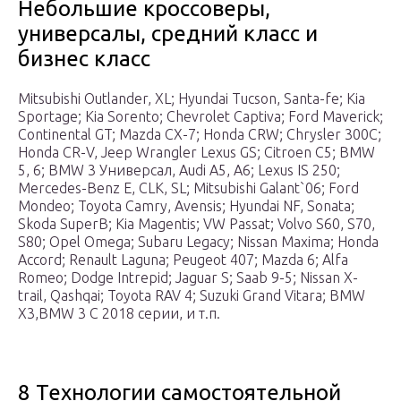
Небольшие кроссоверы,
универсалы, средний класс и
бизнес класс
Mitsubishi Outlander, XL; Hyundai Tucson, Santa-fe; Kia
Sportage; Kia Sorento; Chevrolet Captiva; Ford Maverick;
Continental GT; Mazda CX-7; Honda CRW; Chrysler 300C;
Honda CR-V, Jeep Wrangler Lexus GS; Citroen C5; BMW
5, 6; BMW 3 Универсал, Audi A5, A6; Lexus IS 250;
Mercedes-Benz E, CLK, SL; Mitsubishi Galant`06; Ford
Mondeo; Toyota Camry, Avensis; Hyundai NF, Sonata;
Skoda SuperB; Kia Magentis; VW Passat; Volvo S60, S70,
S80; Opel Omega; Subaru Legacy; Nissan Maxima; Honda
Accord; Renault Laguna; Peugeot 407; Mazda 6; Alfa
Romeo; Dodge Intrepid; Jaguar S; Saab 9-5; Nissan X-
trail, Qashqai; Toyota RAV 4; Suzuki Grand Vitara; BMW
X3,BMW 3 C 2018 серии, и т.п.
8 Технологии самостоятельной