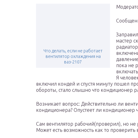
Модерато
Сообщение
Заправил
мастер с
радиатор
Что делать, если не работает
включени
вентилятор охлаждения на
давление
ваз-2107
пока не 
включать
Я человек
включил кондей и спустя минуту пошел пр
обороты, стало слышно что кондиционер р
Возникает вопрос: Действительно ли вент
кондиционера? Опустеет ли кондиционер ч
Сам вентилятор рабочий(проверил), но не р
Может есть возможность как то проверить 