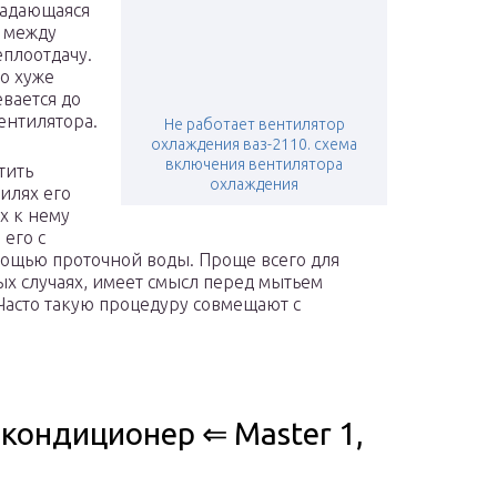
опадающаяся
я между
еплоотдачу.
но хуже
вается до
ентилятора.
Не работает вентилятор
охлаждения ваз-2110. схема
включения вентилятора
тить
охлаждения
илях его
х к нему
 его с
мощью проточной воды. Проще всего для
ых случаях, имеет смысл перед мытьем
 Часто такую процедуру совмещают с
кондиционер ⇐ Master 1,