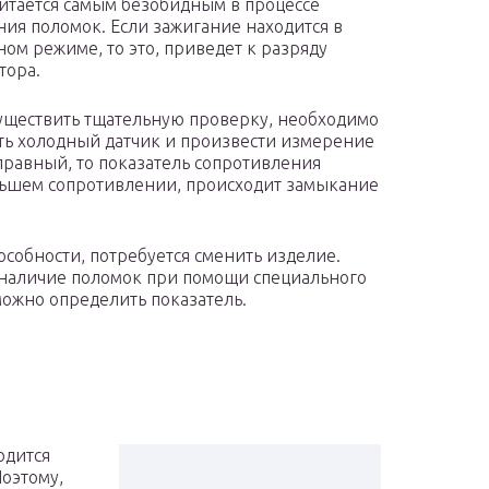
читается самым безобидным в процессе
ия поломок. Если зажигание находится в
ом режиме, то это, приведет к разряду
тора.
уществить тщательную проверку, необходимо
ть холодный датчик и произвести измерение
правный, то показатель сопротивления
ньшем сопротивлении, происходит замыкание
особности, потребуется сменить изделие.
т наличие поломок при помощи специального
зможно определить показатель.
одится
Поэтому,