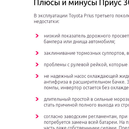
Плюсы и минусы Приус 3
В эксплуатации Toyota Prius третьего пок
недостатки:
низкий показатель дорожного просвет
бампера или днища автомобиля;
заклинивание тормозных суппортов, в 
проблемы с рулевой рейкой, которые м
не надежный насос охлаждающей жидк
антифриза в расширительном бачке. Эт
помпы, инвертор остается без охлажде
длительный простой в сильные морозы
стать причиной полного выхода из стр
согласно заводским регламентам, при
потребуется замена всей батареи. На
часть даже собственными силами. Пре