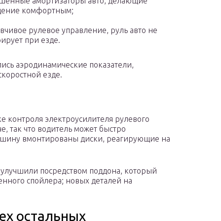
шенные амортизаторы авто, делающие
дение комфортным;
вчивое рулевое управление, руль авто не
ирует при езде.
ись аэродинамические показатели,
коростной езде.
е контроля электроусилителя рулевого
е, так что водитель может быстро
машину вмонтированы диски, реагирующие на
 улучшили посредством поддона, который
енного спойлера; новых деталей на
сех остальных