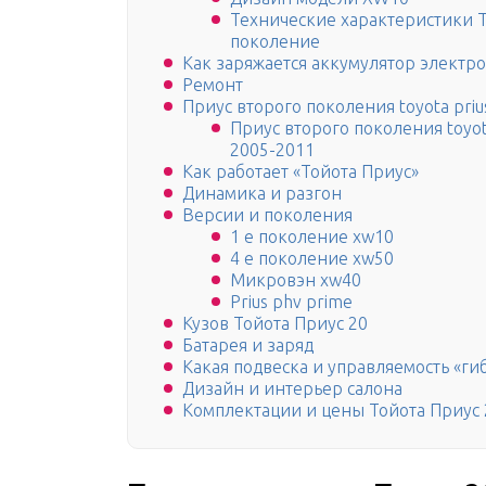
Технические характеристики To
поколение
Как заряжается аккумулятор электр
Ремонт
Приус второго поколения toyota pr
Приус второго поколения toyo
2005-2011
Как работает «Тойота Приус»
Динамика и разгон
Версии и поколения
1 е поколение xw10
4 е поколение xw50
Микровэн xw40
Prius phv prime
Кузов Тойота Приус 20
Батарея и заряд
Какая подвеска и управляемость «ги
Дизайн и интерьер салона
Комплектации и цены Тойота Приус 