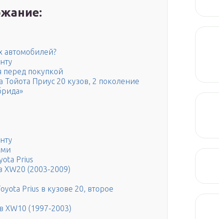
жание:
ых автомобилей?
онту
я перед покупкой
а Тойота Приус 20 кузов, 2 поколение
брида»
онту
ами
ota Prius
в XW20 (2003-2009)
yota Prius в кузове 20, второе
ов XW10 (1997-2003)