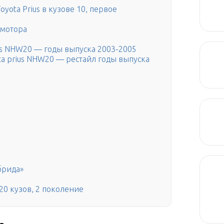
yota Prius в кузове 10, первое
омотора
ius NHW20 — годы выпуска 2003-2005
ta prius NHW20 — рестайл годы выпуска
брида»
20 кузов, 2 поколение