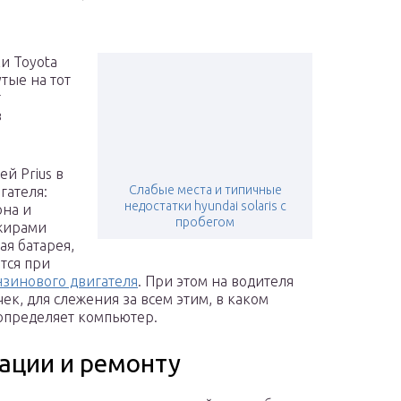
и Toyota
тые на тот
т
в
й Prius в
Слабые места и типичные
гателя:
недостатки hyundai solaris с
она и
пробегом
ажирами
ая батарея,
тся при
нзинового двигателя
. При этом на водителя
к, для слежения за всем этим, в каком
 определяет компьютер.
тации и ремонту