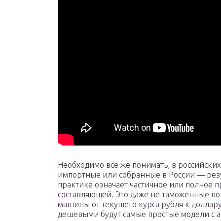
Необходимо все же понимать, в российских 
импортные или собранные в России — резу
практике означает частичное или полное 
составляющей. Это даже не таможенные по
машины от текущего курса рубля к доллару
дешевыми будут самые простые модели с 