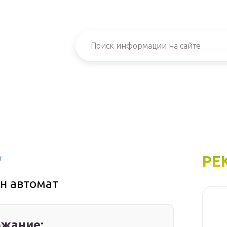
РЕ
т
н автомат
жание: