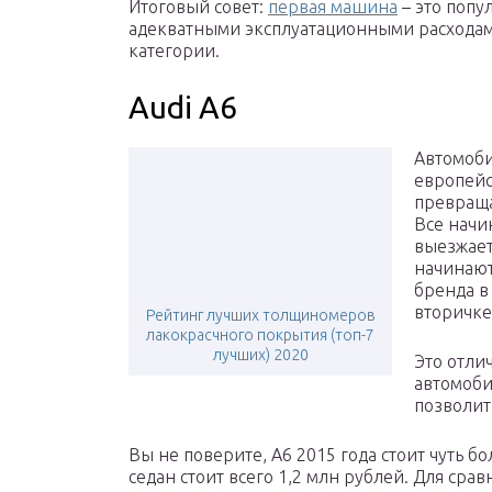
Итоговый совет:
первая машина
– это попу
адекватными эксплуатационными расходам
категории.
Audi A6
Автомоби
европейс
превраща
Все начи
выезжает
начинают
бренда в
вторичке
Рейтинг лучших толщиномеров
лакокрасчного покрытия (топ-7
лучших) 2020
Это отли
автомоби
позволит
Вы не поверите, А6 2015 года стоит чуть 
седан стоит всего 1,2 млн рублей. Для срав