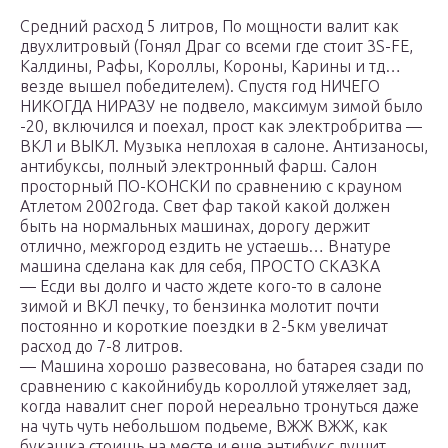
Средний расход 5 литров, По мощности валит как
двухлитровый (Гонял Драг со всеми где стоит 3S-FE,
Калдины, Рафы, Короллы, Короны, Карины и тд…
везде вышел победителем). Спустя год НИЧЕГО
НИКОГДА НИРАЗУ не подвело, максимум зимой было
-20, включился и поехал, прост как электробритва —
ВКЛ и ВЫКЛ. Музыка неплохая в салоне. Антизаносы,
антибуксы, полный электронный фарш. Салон
просторный ПО-КОНСКИ по сравнению с крауном
Атлетом 2002года. Свет фар такой какой должен
быть на нормальных машинах, дорогу держит
отлично, межгород ездить не устаешь… Внатуре
машина сделана как для себя, ПРОСТО СКАЗКА
— Есди вы долго и часто ждете кого-то в салоне
зимой и ВКЛ печку, то бензинка молотит почти
постоянно и короткие поездки в 2-5км увеличат
расход до 7-8 литров.
— Машина хорошо развесована, но батарея сзади по
сравнению с какойнибудь короллой утяжеляет зад,
когда навалит снег порой нереально тронуться даже
на чуть чуть небольшом подьеме, ВЖЖ ВЖЖ, как
букашка стоишь на месте и еще антибукс душит,