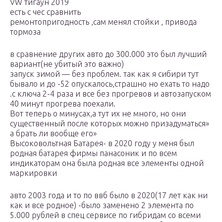
VW тигаун 2019
есть с чес сравнить
ремонтопригодность ,сам менял стойки , привода
тормоза
в сравнение других авто до 300.000 это был лучший
вариант(не убитый это важно)
запуск зимой — без проблем. так как я сибири тут
бывало и до -52 опускалось,страшно но ехать то надо
.с ключа 2-4 раза и все без прогревов и автозапуском
40 минут прогрева поехали.
Вот теперь о минусах,а тут их не много, но они
существенный после которых можно призадуматься»
а брать ли вообще его»
Высоковольтная Батарея- в 2020 году у меня был
родная батарея фирмы панасоник и по всем
индикаторам она была родная все элементы одной
маркировки
авто 2003 года и то по ввб было в 2020(17 лет как ни
как и все родное) -было заменено 2 элемента по
5.000 рублей в спец сервисе по гибридам со всеми