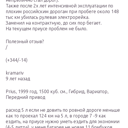
неприлично стал дорог).
Также после 2х лет интенсивной эксплуатации по
плохим российским дорогам при пробеге около 148
тыс км убилась рулевая электрорейка.
Заменил на контрактную, до сих пор бегает.
На текущем приусе проблем не было.
Полезный отзыв?
/
(+344/-14)
kramariv
9 лет назад
Prius, 1999 год, 1500 куб. см., Гибрид, Вариатор,
Передний привод
расход 5 л если не довить по ровной дороге меньше
как то проехал 124 км на 5 л, в городе 7 -9 как
ездить, на приусе нужно уметь ездить для экономии
(4-5 литра), у меня батарея не новая 11 бомбуков