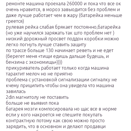
ремонте машина проехала 260000 и пока что все ок
очень нравится, в мороз завыодится без проблем и
даже лучше работает чем в жару (батарейка меньше
греется)
рулевая рейка слабая брякает постоянно,батарейка
(но уже научился заряжать так што проблем нет )
низкий дорожный просвет поддон коробки можно
легко погнуть лучше ставить защиту
по трассе больше 130 начинает реветь и не едет
(берегет меня «тищи едишь дальше будешь, и
бензина с экономищь»))))
прикуриватель работает только когда машина
тарахтит мелоч но не приятно
проблема с установкой сигнализации сигналку не
кчему приципить чтобы она увидела что машина
завилась
2din магнитолу не поставить
больше не выявил пока
батарея мозги компосировала но щас все в норме
если у кого накроется не спешите покупать
контрактную потому как свою можно просто
зарядить, что в основном и делают продавци