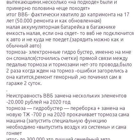
вытекающими.несколько «на подходе» были и
примерно половина «еще походят»
итог ВВБ- фактически хватило до капримонта на 17
лет (50.000 ремонта и как обновленная)
малая аккумуляторная батарейка в багажнике
емкость малая, если она сядет- то ввб не подключится
к авто и не куда не поедет.(зарядить можно как и
обычный авто)
тормоза- электронные гидро бустер, именно на мне
он сломался(сточились счетки) прямой связи между
педалью тормоза и тормозами нет-это провода,было
2 раза когда ждем на тормоз -ошибки загорелись а
она катится,ремонт геморный ,но починил сам в
гараже 2 суток.
.
Неисправность ВВБ замена нескольких элементов
-20.000 рублей на 2020 год
тормоза — гидробустер — переборка + замена на
новую ТЖ -700 р на 2020 прокачивает тормоза сама
машина (запустить специальную функцию
необходимо «выпустить воздух из системы» и сама
гоняет
итог- до 300.000 это лучший семейный авто