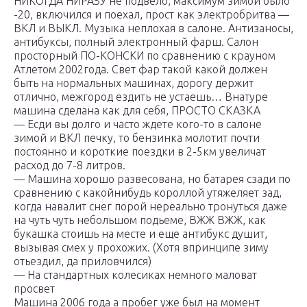
НИКОГДА НИРАЗУ не подвело, максимум зимой было
-20, включился и поехал, прост как электробритва —
ВКЛ и ВЫКЛ. Музыка неплохая в салоне. Антизаносы,
антибуксы, полный электронный фарш. Салон
просторный ПО-КОНСКИ по сравнению с крауном
Атлетом 2002года. Свет фар такой какой должен
быть на нормальных машинах, дорогу держит
отлично, межгород ездить не устаешь… Внатуре
машина сделана как для себя, ПРОСТО СКАЗКА
— Есди вы долго и часто ждете кого-то в салоне
зимой и ВКЛ печку, то бензинка молотит почти
постоянно и короткие поездки в 2-5км увеличат
расход до 7-8 литров.
— Машина хорошо развесована, но батарея сзади по
сравнению с какойнибудь короллой утяжеляет зад,
когда навалит снег порой нереально тронуться даже
на чуть чуть небольшом подьеме, ВЖЖ ВЖЖ, как
букашка стоишь на месте и еще антибукс душит,
вызывая смех у прохожих. (Хотя впринципе зиму
отьездил, да приловчился)
— На стандартных колесиках немного маловат
просвет
Машина 2006 года а пробег уже был на момент