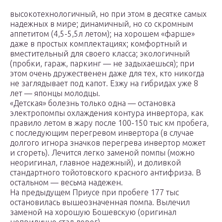
высокотехнологичный, но при этом в десятке самых
надежных в мире; динамичный, но со скромным
аппетитом (4,5-5,5л летом); на хорошем «фарше»
даже в простых комплектациях; комфортный и
вместительный для своего класса; экологичный
(пробки, гараж, паркинг — не задыхаешься); при
этом очень дружественен даже для тех, кто никогда
не заглядывает под капот. Езжу на гибридах уже 8
лет — японцы молодцы.
«Детская» болезнь только одна — остановка
электропомпы охлаждения контура инвертора, как
правило летом в жару после 100-150 тыс км пробега,
с последующим перегревом инвертора (в случае
долгого игнора значков перегрева инвертор может
и сгореть). Лечится легко заменой помпы (можно
неоригинал, главное надежный), и доливкой
стандартного тойотовского красного антифриза. В
остальном — весьма надежен.
На предыдущем Приусе при пробеге 177 тыс
остановилась вышеозначенная помпа. Вылечил
заменой на хорошую Бошевскую (оригинал