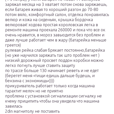
заряжал месяца на 3 хватает потом снова заряжаешь,
если батарея живая то хороший разгон до 70-80
потом вяло, комфортный салон, отделка понравилась
велюр и кожа на сиденьях, крышка бордочка
велюровая! ходова простая короловская легка в
ремонте машина проехала 260000 и пока что все ок
очень нравится, в мороз завыодится без проблем и
даже лучше работает чем в жару (батарейка меньше
греется)
рулевая рейка слабая брякает постоянно,батарейка
(но уже научился заряжать так што проблем нет )
низкий дорожный просвет поддон коробки можно
легко погнуть лучше ставить защиту
по трассе больше 130 начинает реветь и не едет
(берегет меня «тищи едишь дальше будешь, и
бензина с экономищь»))))
прикуриватель работает только когда машина
тарахтит мелоч но не приятно
проблема с установкой сигнализации сигналку не
кчему приципить чтобы она увидела что машина
завилась
2din магнитолу не поставить