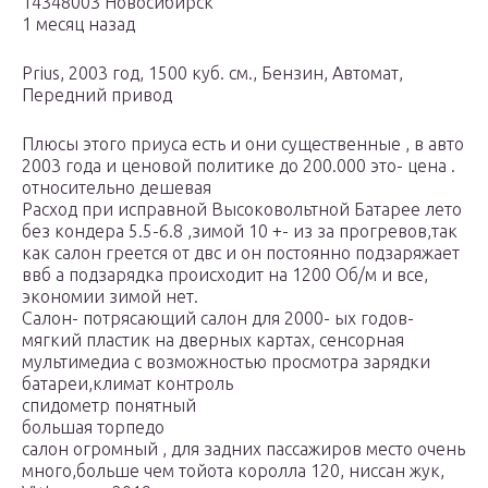
14348003 Новосибирск
1 месяц назад
Prius, 2003 год, 1500 куб. см., Бензин, Автомат,
Передний привод
Плюсы этого приуса есть и они существенные , в авто
2003 года и ценовой политике до 200.000 это- цена .
относительно дешевая
Расход при исправной Высоковольтной Батарее лето
без кондера 5.5-6.8 ,зимой 10 +- из за прогревов,так
как салон греется от двс и он постоянно подзаряжает
ввб а подзарядка происходит на 1200 Об/м и все,
экономии зимой нет.
Салон- потрясающий салон для 2000- ых годов-
мягкий пластик на дверных картах, сенсорная
мультимедиа с возможностью просмотра зарядки
батареи,климат контроль
спидометр понятный
большая торпедо
салон огромный , для задних пассажиров место очень
много,больше чем тойота королла 120, ниссан жук,