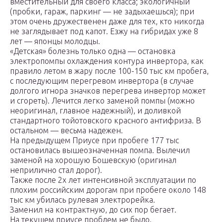
вместительный для своего класса; экологичный
(пробки, гараж, паркинг — не задыхаешься); при
этом очень дружественен даже для тех, кто никогда
не заглядывает под капот. Езжу на гибридах уже 8
лет — японцы молодцы.
«Детская» болезнь только одна — остановка
электропомпы охлаждения контура инвертора, как
правило летом в жару после 100-150 тыс км пробега,
с последующим перегревом инвертора (в случае
долгого игнора значков перегрева инвертор может
и сгореть). Лечится легко заменой помпы (можно
неоригинал, главное надежный), и доливкой
стандартного тойотовского красного антифриза. В
остальном — весьма надежен.
На предыдущем Приусе при пробеге 177 тыс
остановилась вышеозначенная помпа. Вылечил
заменой на хорошую Бошевскую (оригинал
неприлично стал дорог).
Также после 2х лет интенсивной эксплуатации по
плохим российским дорогам при пробеге около 148
тыс км убилась рулевая электрорейка.
Заменил на контрактную, до сих пор бегает.
На текущем приусе проблем не было.