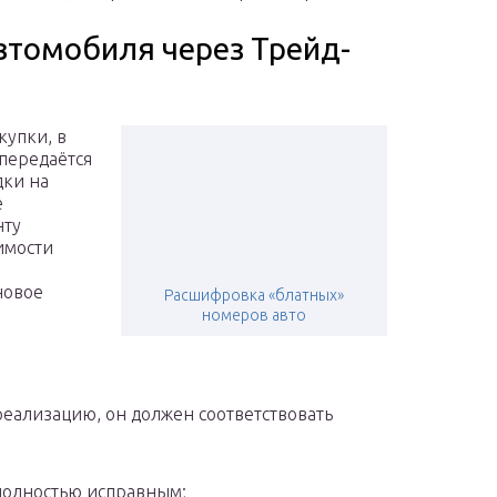
втомобиля через Трейд-
купки, в
передаётся
дки на
е
нту
имости
новое
Расшифровка «блатных»
номеров авто
реализацию, он должен соответствовать
полностью исправным;