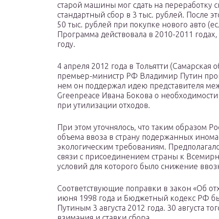
старой машины мог сдать на переработку с
стандартный сбор в 3 тыс. рублей. После э
50 тыс. рублей при покупке нового авто (е
Программа действовала в 2010-2011 годах
году.
4 апреля 2012 года в Тольятти (Самарская 
премьер-министр РФ Владимир Путин пров
нем он поддержал идею представителя м
Greenpeace Ивана Бокова о необходимости
при утилизации отходов.
При этом уточнялось, что таким образом Ро
объема ввоза в страну подержанных ином
экологическим требованиям. Предполагалос
связи с присоединением страны к Всемирн
условий для которого было снижение вво
Соответствующие поправки в закон «Об отх
июня 1998 года и Бюджетный кодекс РФ 
Путиным 3 августа 2012 года. 30 августа т
взимания и ставки сбора.