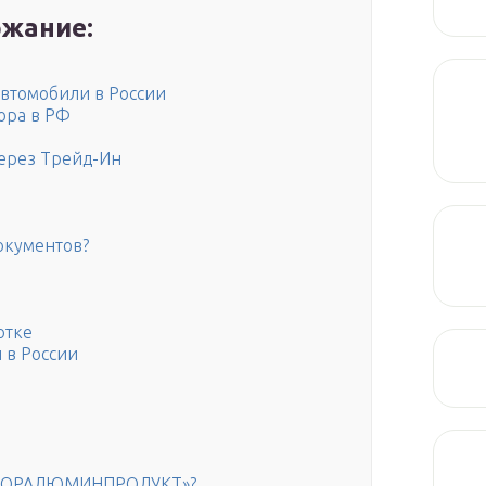
жание:
автомобили в России
ора в РФ
ерез Трейд-Ин
окументов?
отке
 в России
«ВТОРАЛЮМИНПРОДУКТ»?