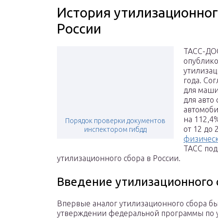
История утилизационног
России
ТАСС-ДОС
опублико
утилизац
года. Сог
для маши
для авто 
автомоби
на 112,4%
Порядок проверки документов
от 12 до 
инспектором гибдд
физическ
ТАСС под
утилизационного сбора в России.
Введение утилизационного 
Впервые аналог утилизационного сбора был
утверждении федеральной программы по у