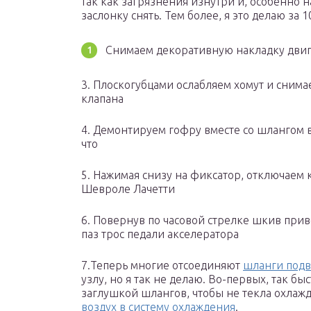
так как загрязнения изнутри и, особенно н
заслонку снять. Тем более, я это делаю за 1
Снимаем декоративную накладку двиг
3. Плоскогубцами ослабляем хомут и снима
клапана
4. Демонтируем гофру вместе со шлангом в
что
5. Нажимая снизу на фиксатор, отключаем 
Шевроле Лачетти
6. Повернув по часовой стрелке шкив при
паз трос педали акселератора
7.Теперь многие отсоединяют
шланги подв
узлу, но я так не делаю. Во-первых, так бы
заглушкой шлангов, чтобы не текла охлажд
воздух в систему охлаждения
.