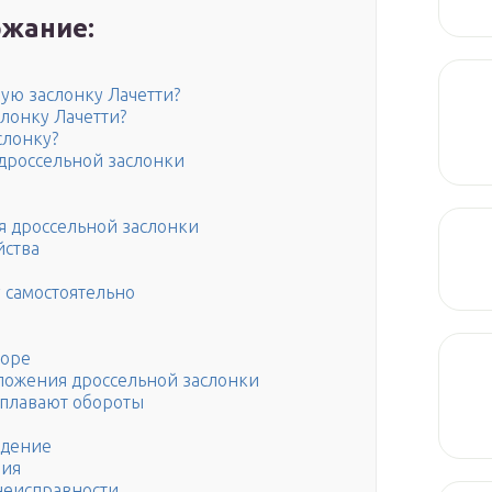
жание:
ную заслонку Лачетти?
слонку Лачетти?
слонку?
дроссельной заслонки
я дроссельной заслонки
йства
 самостоятельно
иоре
ложения дроссельной заслонки
 плавают обороты
ждение
вия
неисправности