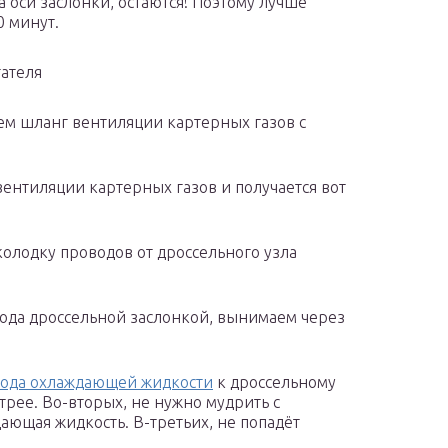
а оси заслонки, остаются! Поэтому лучше
0 минут.
ателя
ем шланг вентиляции картерных газов с
ентиляции картерных газов и получается вот
колодку проводов от дроссельного узла
вода дроссельной заслонкой, вынимаем через
ода охлаждающей жидкости
к дроссельному
стрее. Во-вторых, не нужно мудрить с
ающая жидкость. В-третьих, не попадёт