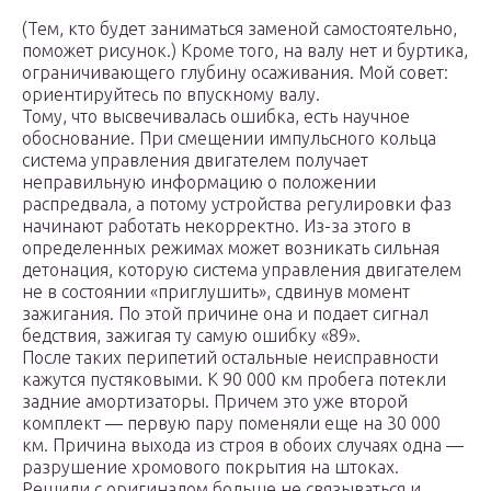
(Тем, кто будет заниматься заменой самостоятельно,
поможет рисунок.) Кроме того, на валу нет и буртика,
ограничивающего глубину осаживания. Мой совет:
ориентируйтесь по впускному валу.
Тому, что высвечивалась ошибка, есть научное
обоснование. При смещении импульсного кольца
система управления двигателем получает
неправильную информацию о положении
распредвала, а потому устройства регулировки фаз
начинают работать некорректно. Из-за этого в
определенных режимах может возникать сильная
детонация, которую система управления двигателем
не в состо­янии «приглушить», сдвинув момент
зажигания. По этой причине она и подает сигнал
бедствия, зажигая ту самую ошибку «89».
После таких перипетий остальные неисправности
кажутся пустяковыми. К 90 000 км пробега потекли
задние амортизаторы. Причем это уже второй
комплект — первую пару поменяли еще на 30 000
км. Причина выхода из строя в обоих случаях одна —
разрушение хромового покрытия на штоках.
Решили с оригиналом больше не связываться и