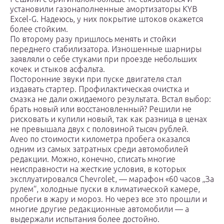
установили газонаполненные амортизаторы KYB
Excel-G. Надеюсь, у них покрытие штоков окажется
более стойким.
По второму разу пришлось менять и стойки
переднего стабилизатора. Изношенные шарниры
заявляли о себе стуками при проезде небольших
кочек и стыков асфальта.
Посторонние звуки при пуске двигателя стал
издавать стартер. Профилактическая очистка и
смазка не дали ожидаемого результата. Встал выбор:
брать новый или восстановленный? Решили не
рисковать и купили новый, так как разница в ценах
не превышала двух с половиной тысяч рублей.
Aveo по стоимости километра пробега оказался
одним из самых затратных среди автомобилей
редакции. Можно, конечно, списать многие
неисправности на жесткие условия, в которых
эксплуатировался Chevrolet, — марафон «60 часов „За
рулем“, холодные пуски в климатической камере,
пробеги в жару и мороз. Но через все это прошли и
многие другие редакционные автомобили — а
выдержали испытания более достойно.