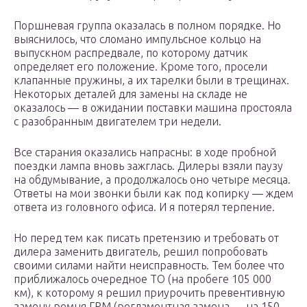
Поршневая группа оказалась в полном порядке. Но
выяснилось, что сломано импульсное кольцо на
выпускном распредвале, по которому датчик
определяет его положение. Кроме того, просели
клапанные пружины, а их тарелки были в трещинах.
Некоторых деталей для замены на складе не
оказалось — в ожидании поставки машина простояла
с разобранным двигателем три недели.
Все старания оказались напрасны: в ходе пробной
поездки лампа вновь зажглась. Дилеры взяли паузу
на обдумывание, а продолжалось оно четыре месяца.
Ответы на мои звонки были как под копирку — ждем
ответа из головного офиса. И я потерял терпение.
Но перед тем как писать претензию и требовать от
дилера заменить двигатель, решил попробовать
своими силами найти неисправность. Тем более что
приближалось очередное ТО (на пробеге 105 000
км), к которому я решил приурочить превентивную
замену ремня ГРМ (регламентная замена — на 150