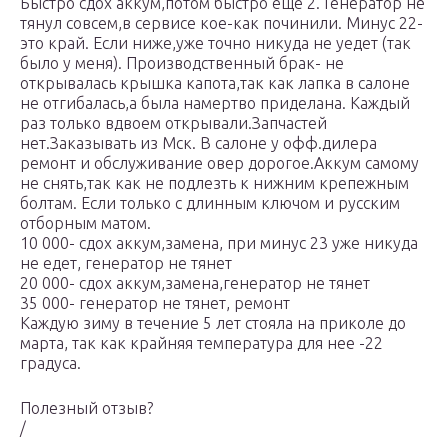
Быстро сдох аккум,потом быстро еще 2. Генератор не
тянул совсем,в сервисе кое-как починили. Минус 22-
это край. Если ниже,уже точно никуда не уедет (так
было у меня). Производственный брак- не
открывалась крышка капота,так как лапка в салоне
не отгибалась,а была намертво приделана. Каждый
раз только вдвоем открывали.Запчастей
нет.Заказывать из Мск. В салоне у офф.дилера
ремонт и обслуживание овер дорогое.Аккум самому
не снять,так как не подлезть к нижним крепежным
болтам. Если только с длинным ключом и русским
отборным матом.
10 000- сдох аккум,замена, при минус 23 уже никуда
не едет, генератор не тянет
20 000- сдох аккум,замена,генератор не тянет
35 000- генератор не тянет, ремонт
Каждую зиму в течение 5 лет стояла на приколе до
марта, так как крайняя температура для нее -22
градуса.
Полезный отзыв?
/