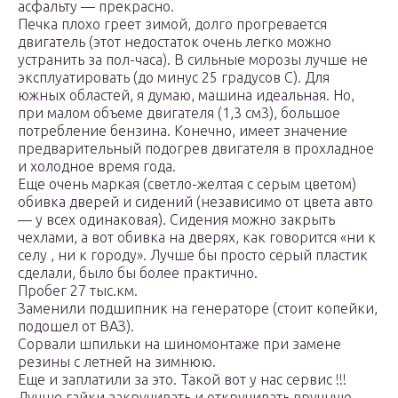
асфальту — прекрасно.
Печка плохо греет зимой, долго прогревается
двигатель (этот недостаток очень легко можно
устранить за пол-часа). В сильные морозы лучше не
эксплуатировать (до минус 25 градусов С). Для
южных областей, я думаю, машина идеальная. Но,
при малом объеме двигателя (1,3 см3), большое
потребление бензина. Конечно, имеет значение
предварительный подогрев двигателя в прохладное
и холодное время года.
Еще очень маркая (светло-желтая с серым цветом)
обивка дверей и сидений (независимо от цвета авто
— у всех одинаковая). Сидения можно закрыть
чехлами, а вот обивка на дверях, как говорится «ни к
селу , ни к городу». Лучше бы просто серый пластик
сделали, было бы более практично.
Пробег 27 тыс.км.
Заменили подшипник на генераторе (стоит копейки,
подошел от ВАЗ).
Сорвали шпильки на шиномонтаже при замене
резины с летней на зимнюю.
Еще и заплатили за это. Такой вот у нас сервис !!!
Лучше гайки закручивать и откручивать вручную