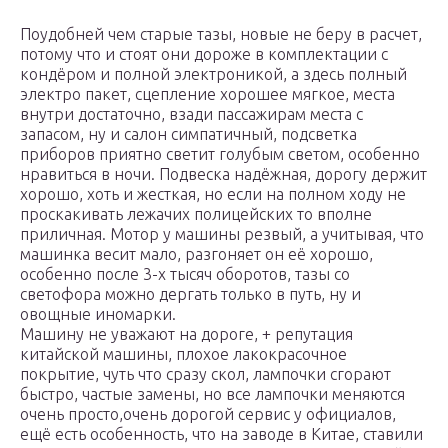
Поудобней чем старые тазы, новые не беру в расчет,
потому что и стоят они дороже в комплектации с
кондёром и полной электроникой, а здесь полный
электро пакет, сцепление хорошее мягкое, места
внутри достаточно, взади пассажирам места с
запасом, ну и салон симпатичный, подсветка
приборов приятно светит голубым светом, особенно
нравиться в ночи. Подвеска надёжная, дорогу держит
хорошо, хоть и жесткая, но если на полном ходу не
проскакивать лежачих полицейских то вполне
приличная. Мотор у машины резвый, а учитывая, что
машинка весит мало, разгоняет он её хорошо,
особенно после 3-х тысяч оборотов, тазы со
светофора можно дергать только в путь, ну и
овощные иномарки.
Машину не уважают на дороге, + репутация
китайской машины, плохое лакокрасочное
покрытие, чуть что сразу скол, лампочки сгорают
быстро, частые замены, но все лампочки меняются
очень просто,очень дорогой сервис у официалов,
ещё есть особенность, что на заводе в Китае, ставили